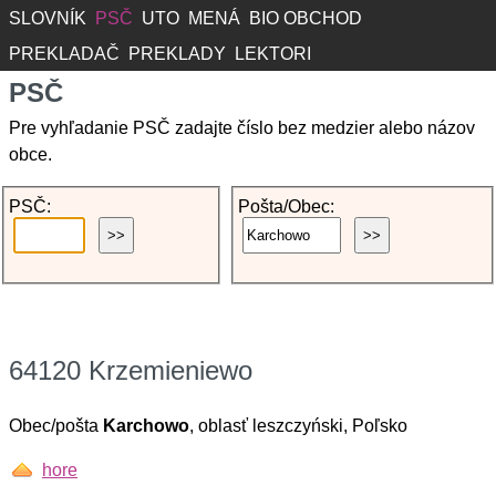
SLOVNÍK
PSČ
UTO
MENÁ
BIO OBCHOD
PREKLADAČ
PREKLADY
LEKTORI
PSČ
Pre vyhľadanie PSČ zadajte číslo bez medzier alebo názov
obce.
PSČ:
Pošta/Obec:
64120 Krzemieniewo
Obec/pošta
Karchowo
, oblasť leszczyński, Poľsko
hore