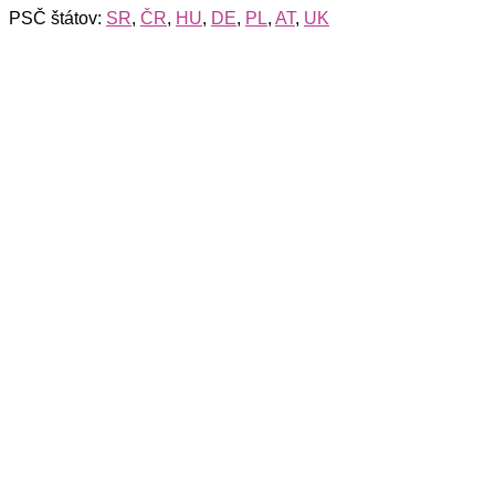
PSČ štátov:
SR
,
ČR
,
HU
,
DE
,
PL
,
AT
,
UK