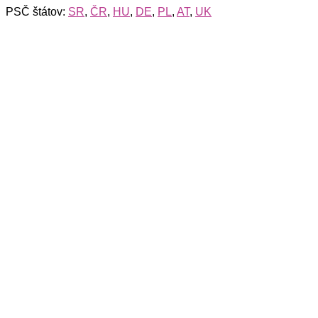
PSČ štátov:
SR
,
ČR
,
HU
,
DE
,
PL
,
AT
,
UK