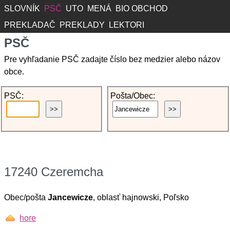
SLOVNÍK
PSČ
UTO
MENÁ
BIO OBCHOD
PREKLADAČ
PREKLADY
LEKTORI
PSČ
Pre vyhľadanie PSČ zadajte číslo bez medzier alebo názov
obce.
PSČ:
Pošta/Obec:
17240 Czeremcha
Obec/pošta
Jancewicze
, oblasť hajnowski, Poľsko
hore