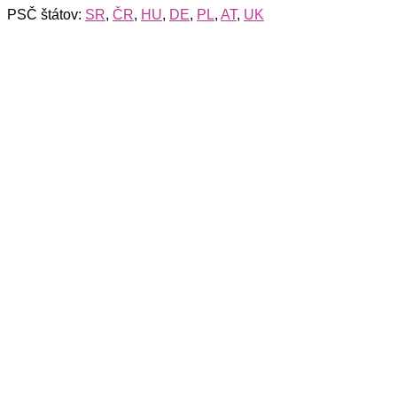
PSČ štátov:
SR
,
ČR
,
HU
,
DE
,
PL
,
AT
,
UK