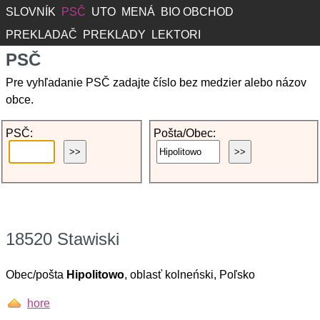
SLOVNÍK
PSČ
UTO
MENÁ
BIO OBCHOD
PREKLADAČ
PREKLADY
LEKTORI
PSČ
Pre vyhľadanie PSČ zadajte číslo bez medzier alebo názov
obce.
PSČ:
Pošta/Obec:
18520 Stawiski
Obec/pošta
Hipolitowo
, oblasť kolneński, Poľsko
hore