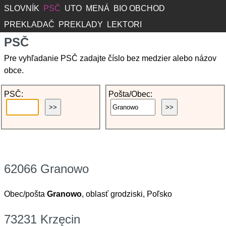
SLOVNÍK
PSČ
UTO
MENÁ
BIO OBCHOD
PREKLADAČ
PREKLADY
LEKTORI
PSČ
Pre vyhľadanie PSČ zadajte číslo bez medzier alebo názov
obce.
PSČ:
Pošta/Obec:
62066 Granowo
Obec/pošta
Granowo
, oblasť grodziski, Poľsko
73231 Krzęcin