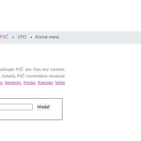
PSČ
UTO
Krstné mená
adávajte PSČ ako čísla bez medzier,
). Katalóg PSČ momentálne obsahuje
ko
,
Nemecko
,
Poľsko
,
Rakúsko
,
Veľká