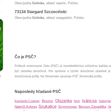
Obec/pošta
Golinka
, oblasť rawicki, Poľsko
73134 Stargard Szczeciński
Obec/pošta
Golinka
, oblasť stargardzki, Poľsko
Čo je PSČ?
Poštové smerovacie číslo (PSČ) je neoddeliteľnou súčasťou každej ad
byť zásielka doručená. Pre správne a rýchle doručenie zásielok je
k
doručovacej pošty. Na Slovensku spravuje PSČ Slovenská pošta.
Naposledy hľadané PSČ
Iváncsa
Olszanka
Brezno
Kamianki-Czabaje
Nick
Gáborjá
Szukalice
Szymonowo
Beroun-Zavadilka
NabróS-Kolonia
S