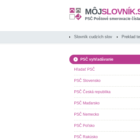
MÔJ
SLOVNÍK.
PSČ Poštové smerovacie čísla
Slovník cudzích slov
Preklad t
PSČ vyhľadávanie
Hľadať PSČ
PSČ Slovensko
PSČ Česká republika
PSČ Maďarsko
PSČ Nemecko
PSČ Poľsko
PSČ Rakúsko