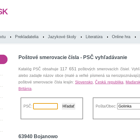
SK
extu
Prekladatelia
Jazykové školy
Literatúra
Online hra
Poštové smerovacie čísla - PSČ vyhľadávanie
117 651
Katalóg PSČ obsahuje
poštových smerovacích čísiel. Vyhľ
alebo zadajte názov obce (malé a veľké písmená sa nerozpoznávajú
poštové smerovacie čísla krajín:
Slovensko
,
Česká republika
,
Maďars
Británia
.
PSČ:
Pošta/Obec:
63940 Bojanowo