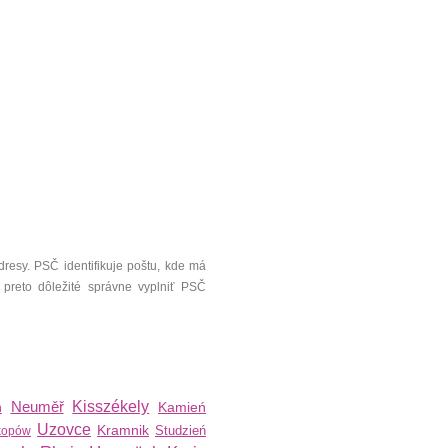
resy. PSČ identifikuje poštu, kde má
 preto dôležité správne vyplniť PSČ
Neuměř
Kisszékely
Kamień
n
Uzovce
Kramnik
Studzień
kopów