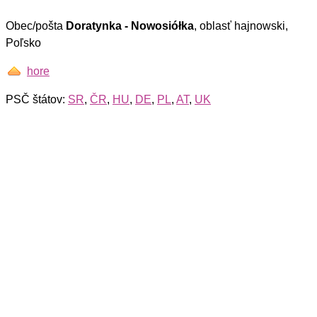
Obec/pošta
Doratynka - Nowosiółka
, oblasť hajnowski,
Poľsko
hore
PSČ štátov:
SR
,
ČR
,
HU
,
DE
,
PL
,
AT
,
UK