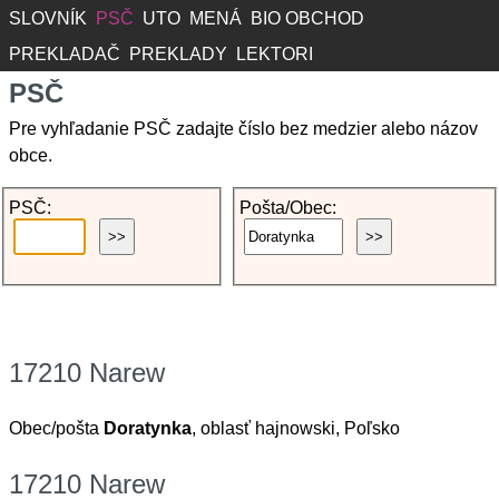
SLOVNÍK
PSČ
UTO
MENÁ
BIO OBCHOD
PREKLADAČ
PREKLADY
LEKTORI
PSČ
Pre vyhľadanie PSČ zadajte číslo bez medzier alebo názov
obce.
PSČ:
Pošta/Obec:
17210 Narew
Obec/pošta
Doratynka
, oblasť hajnowski, Poľsko
17210 Narew