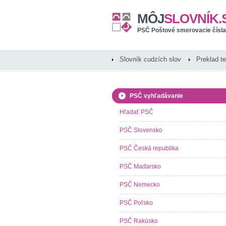
MÔJ
SLOVNÍK.
PSČ Poštové smerovacie čísla
Slovník cudzích slov
Preklad t
PSČ vyhľadávanie
Hľadať PSČ
PSČ Slovensko
PSČ Česká republika
PSČ Maďarsko
PSČ Nemecko
PSČ Poľsko
PSČ Rakúsko