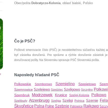
Obec/pošta
Dobratycze-Kolonia
, oblasť bialski, Poľsko
Čo je PSČ?
Poštové smerovacie číslo (PSČ) je neoddeliteľnou súčasťou každej ad
byť zásielka doručená. Pre správne a rýchle doručenie zásielok je
doručovacej pošty. Na Slovensku spravuje PSČ Slovenská pošta.
k
Naposledy hľadané PSČ
Szemielino
Polkowskie
Szepietowo
Szem
Szemborowo
Polkow
Szelejewo
Szeligowo
Szemrowice
Szedziec
Szczytno
Modrzewek
Krupice
Polkowo
Szembruk
Szeligi-Kolonia
Atzenbrugg
Szeligi
Szernie
Fels
Szelibudy
Szeliga
Polnica
Škvořetice
Rajkowo
Polna
Polne
Szebnie
Szczy
Pstrowice