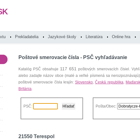
SK
extu
Prekladatelia
Jazykové školy
Literatúra
Online hra
Poštové smerovacie čísla - PSČ vyhľadávanie
117 651
Katalóg PSČ obsahuje
poštových smerovacích čísiel. Vyhľ
alebo zadajte názov obce (malé a veľké písmená sa nerozpoznávajú
poštové smerovacie čísla krajín:
Slovensko
,
Česká republika
,
Maďars
Británia
.
PSČ:
Pošta/Obec:
21550 Terespol