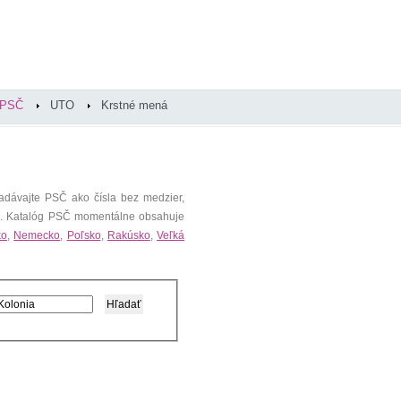
PSČ
UTO
Krstné mená
adávajte PSČ ako čísla bez medzier,
). Katalóg PSČ momentálne obsahuje
ko
,
Nemecko
,
Poľsko
,
Rakúsko
,
Veľká