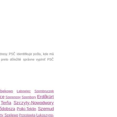
resy. PSČ identifikuje poštu, kde má
 preto dôležité správne vyplniť PSČ
bekowo
Łabowiec
Szembruczek
ice
Erdőkürt
Szerenosy
Szembory
Szczyty-Nowodwory
Terňa
Szemud
ődobsza
Polki-Teklin
Szelewo
ty
Łukoszyno-
Przesławka