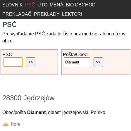
SLOVNÍK
PSČ
UTO
MENÁ
BIO OBCHOD
PREKLADAČ
PREKLADY
LEKTORI
PSČ
Pre vyhľadanie PSČ zadajte číslo bez medzier alebo názov
obce.
PSČ:
Pošta/Obec:
28300 Jędrzejów
Obec/pošta
Diament
, oblasť jędrzejowski, Poľsko
hore