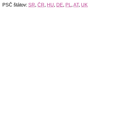
PSČ štátov:
SR
,
ČR
,
HU
,
DE
,
PL
,
AT
,
UK