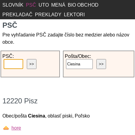
SLOVNÍK
PSČ
UTO
MENÁ
BIO OBCHOD
PREKLADAČ
PREKLADY
LEKTORI
PSČ
Pre vyhľadanie PSČ zadajte číslo bez medzier alebo názov
obce.
PSČ:
Pošta/Obec:
12220 Pisz
Obec/pošta
Ciesina
, oblasť piski, Poľsko
hore