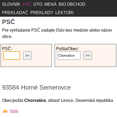
SLOVNÍK
PSČ
UTO
MENÁ
BIO OBCHOD
PREKLADAČ
PREKLADY
LEKTORI
PSČ
Pre vyhľadanie PSČ zadajte číslo bez medzier alebo názov
obce.
PSČ:
Pošta/Obec:
93584 Horné Semerovce
Obec/pošta
Chorvatice
, oblasť Levice, Slovenská republika
hore