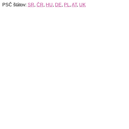
PSČ štátov:
SR
,
ČR
,
HU
,
DE
,
PL
,
AT
,
UK