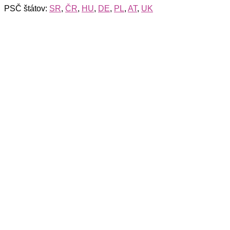
PSČ štátov:
SR
,
ČR
,
HU
,
DE
,
PL
,
AT
,
UK