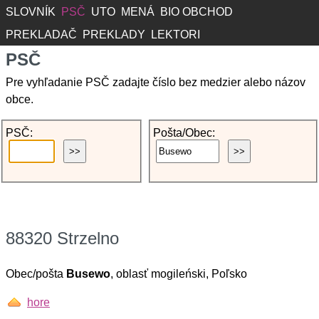
SLOVNÍK
PSČ
UTO
MENÁ
BIO OBCHOD
PREKLADAČ
PREKLADY
LEKTORI
PSČ
Pre vyhľadanie PSČ zadajte číslo bez medzier alebo názov
obce.
PSČ:
Pošta/Obec:
88320 Strzelno
Obec/pošta
Busewo
, oblasť mogileński, Poľsko
hore