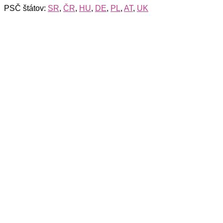
PSČ štátov:
SR
,
ČR
,
HU
,
DE
,
PL
,
AT
,
UK