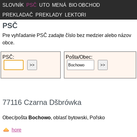
SLOVNÍK
PSČ
UTO
MENÁ
BIO OBCHOD
PREKLADAČ
PREKLADY
LEKTORI
PSČ
Pre vyhľadanie PSČ zadajte číslo bez medzier alebo názov
obce.
PSČ:
Pošta/Obec:
77116 Czarna Dšbrówka
Obec/pošta
Bochowo
, oblasť bytowski, Poľsko
hore